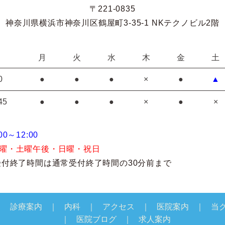
〒221-0835
神奈川県横浜市神奈川区鶴屋町3-35-1 NKテクノビル2階
月
火
水
木
金
土
0
●
●
●
×
●
▲
45
●
●
●
×
●
×
0～12:00
曜・土曜午後・日曜・祝日
受付終了時間は通常受付終了時間の30分前まで
診療案内
内科
アクセス
医院案内
当
医院ブログ
求人案内