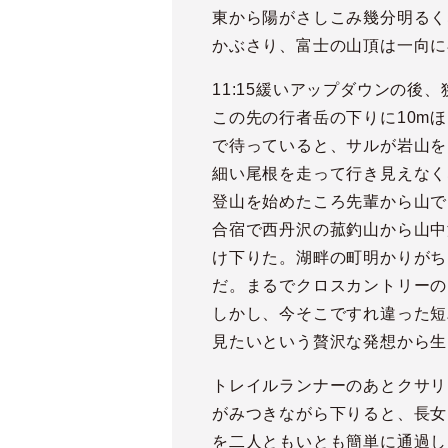
東から陽がさしこみ幾分明るくな
かぶさり、富士の山頂は一向に
11:15緩いアップダウンの後
この先の行者岳の下りに10m
で待っていると、サルが岩山を
細い尾根を走って行き見えなく
登山を始めたころ先輩から山で
合宿で西丹沢の菰釣山から山中
け下りた。湖畔の町明かりがち
だ。まるでクロスカントリーの
しかし、今そこですれ違った短
見たいという贅沢な発想から生
トレイルランナーのあとクサリ
がみつきながら下りると、長女
を二人ともいとも簡単に通過し