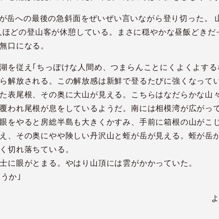
、塔が岳への最後の急斜面をぜいぜい言いながら登り切った。 
80人ほどの登山客が休憩している。まさに穏やかな昼飯どき
無口になる。
湖を従え｢ちっぽけな人間め、つまらんことにくよくよする
ら解放される。この解放感は新鮮で登るたびに強くなって
た表尾根、その奥に大山が見える。こちらはなだらかな山
覆われ尾根が息をしているようだ。南には相模湾が広がっ
眼をやると房総半島も大きくかすみ、手前に箱根の山がこ
え、その奥にやや険しい丹沢山と蛭が岳が見える。蛭が岳
く切れ落ちている。
士に眼がとまる。やはり山頂には雲がかかっていた。
ようか｣