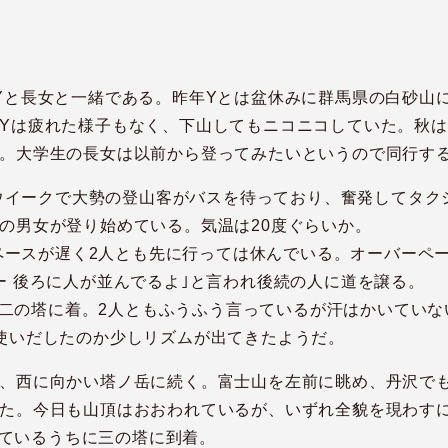
Yと長女と一緒である。昨年Yとは盆休みに群馬県の白砂山
Yは疲れた様子もなく、下山してもニコニコしていた。秋は
。大学生の長女は以前から登ってみたいというので同行す
デンウイークで大勢の登山客がバスを待っており、奮発してタ
の男女が登り始めている。気温は20度ぐらいか。
私のペースが遅く2人とも先に行っては休んでいる。オーバーペ
ー 後ろに人が並んでるよ｣と言われ後続の人に道を譲る。
ころに二の塔に着。2人ともふうふう言っているが汗はかいてい
使いだしたのか少しリズムが出てきたようだ。
、西に向かい塔ノ岳に続く。富士山を左前に眺め、丹沢でも
た。今日も山頂はおおわれているが、いずれ全貌を現わす
念じているうちに三の塔に到着。