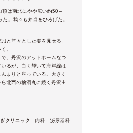
山頂は南北にやや広い約50～
だった。我々も弁当をひろげた。
な｣と堂々とした姿を見せる。
いく。
々で、丹沢のアットホームなつ
ているが、白く輝いて海岸線は
じんまりと座っている。大きく
から北西の檜洞丸に続く丹沢主
よぎクリニック 内科 泌尿器科