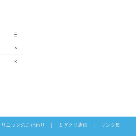
日
×
×
クリニックのこだわり
よぎクリ通信
リンク集