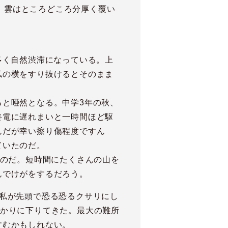
。 雲はところどころ分厚く覆い
多く自然渋滞になっている。上
私の横をすり抜けるとそのまま
と唖然となる。中学3年の秋、
終電に遅れまいと一時間ほど駆
んだが幸い擦り傷程度ですん
ていたのだ。
るのだ。短時間にたくさんの山を
んでけがをするだろう。
私が先頭で恐る恐るクサリにし
ばかりに下りてきた。最大の難所
すむかもしれない。