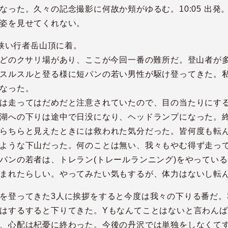
った。久々の記念撮影に何故か頬がゆるむ。10:05 出発
姿を見せてくれない。
、狭い行者岳山頂に着。
ほどのクサリ場があり、ここが今回一番の難所だ。登山者が
スルスルと登る様に短パンの若い男性が駆け登ってきた。
なった。
は走ってはだめだと注意されていたので、目の当たりにする
湖への下りは途中で日没になり、ヘッドランプになった。
らちらと見えたときには救われた気分だった。皆何度も転
ような下山だった。何のことは無い、我々もやむ得ず走っ
パンの若者は、トレラン(トレールランニング)をやってい
まれたらしい。やってみたい気もするが、体力はないし転
を登ってきた3人に挨拶をすると今度は我々の下りる番だ。
はするすると下りてきた。Yもなんてことはないと言わん
、心配は杞憂に終わった。今後の丹沢では単独をしなくて